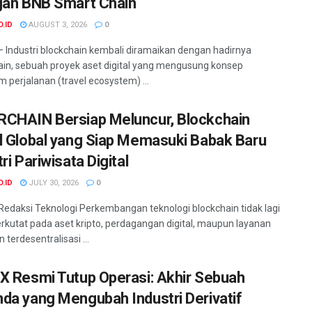
gan BNB Smart Chain
O.ID
AUGUST 3, 2026
0
– Industri blockchain kembali diramaikan dengan hadirnya
in, sebuah proyek aset digital yang mengusung konsep
m perjalanan (travel ecosystem) ...
CHAIN Bersiap Meluncur, Blockchain
l Global yang Siap Memasuki Babak Baru
ri Pariwisata Digital
O.ID
JULY 30, 2026
0
 Redaksi Teknologi Perkembangan teknologi blockchain tidak lagi
rkutat pada aset kripto, perdagangan digital, maupun layanan
terdesentralisasi ...
X Resmi Tutup Operasi: Akhir Sebuah
da yang Mengubah Industri Derivatif