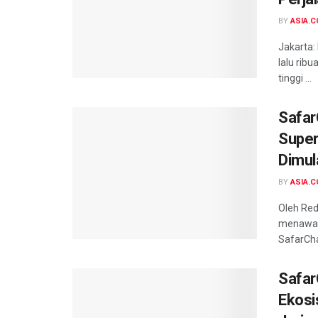
BY
ASIA.C
Jakarta:
lalu rib
tinggi ...
Safar
Super
Dimul
BY
ASIA.C
Oleh Red
menawark
SafarCha
Safar
Ekosi