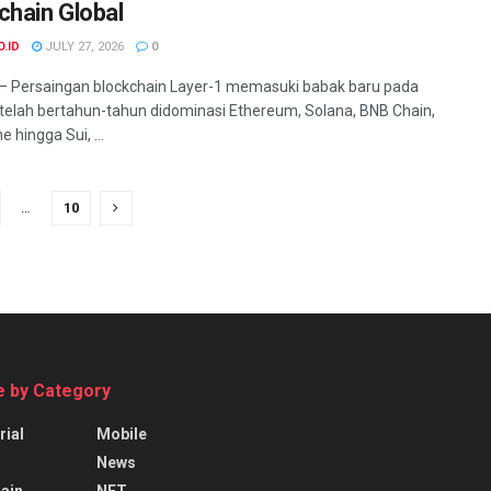
chain Global
O.ID
JULY 27, 2026
0
— Persaingan blockchain Layer-1 memasuki babak baru pada
telah bertahun-tahun didominasi Ethereum, Solana, BNB Chain,
 hingga Sui, ...
…
10
 by Category
rial
Mobile
News
ain
NFT