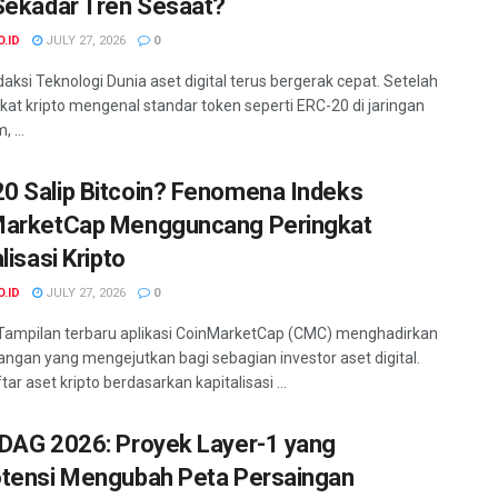
Sekadar Tren Sesaat?
O.ID
JULY 27, 2026
0
daksi Teknologi Dunia aset digital terus bergerak cepat. Setelah
at kripto mengenal standar token seperti ERC-20 di jaringan
 ...
 Salip Bitcoin? Fenomena Indeks
arketCap Mengguncang Peringkat
lisasi Kripto
O.ID
JULY 27, 2026
0
Tampilan terbaru aplikasi CoinMarketCap (CMC) menghadirkan
gan yang mengejutkan bagi sebagian investor aset digital.
ar aset kripto berdasarkan kapitalisasi ...
DAG 2026: Proyek Layer-1 yang
tensi Mengubah Peta Persaingan