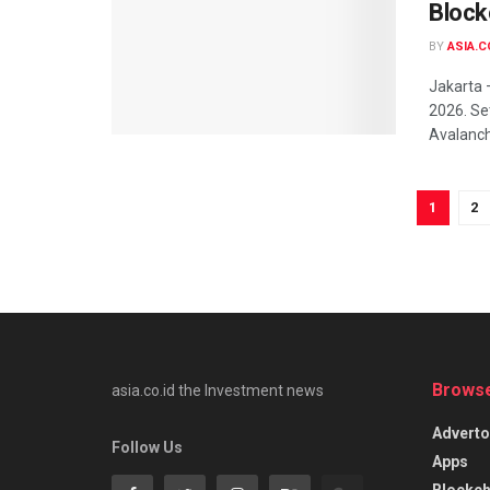
Block
BY
ASIA.C
Jakarta 
2026. Se
Avalanche
1
2
Browse
asia.co.id the Investment news
Adverto
Follow Us
Apps
Blockch