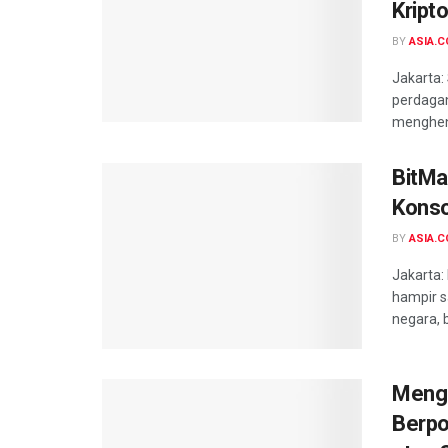
Kript
BY
ASIA.C
Jakarta:
perdagan
menghent
BitMa
Konso
BY
ASIA.C
Jakarta:
hampir s
negara, b
Menge
Berpo