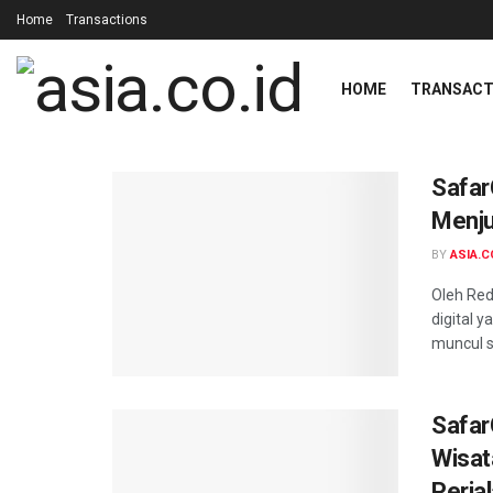
Home
Transactions
HOME
TRANSACT
asia.co.id
Safar
Menju
BY
ASIA.C
Oleh Red
digital 
muncul s
Safar
Wisat
Perjal