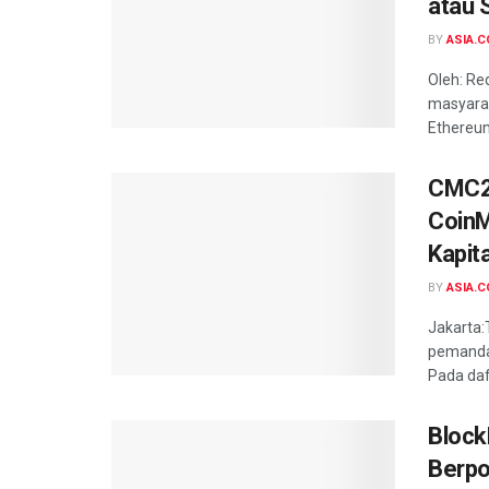
atau 
BY
ASIA.C
Oleh: Re
masyarak
Ethereum,
CMC20
CoinM
Kapita
BY
ASIA.C
Jakarta:
pemandan
Pada daft
Block
Berpo