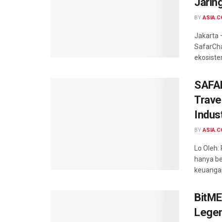
Jarin
BY
ASIA.C
Jakarta 
SafarCha
ekosiste
SAFAR
Trave
Indust
BY
ASIA.C
Lo Oleh:
hanya be
keuangan 
BitME
Legen