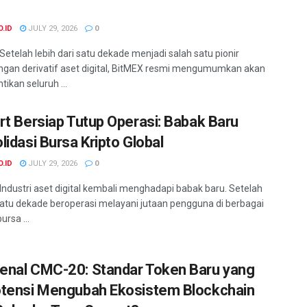
o
O.ID
JULY 29, 2026
0
 Setelah lebih dari satu dekade menjadi salah satu pionir
gan derivatif aset digital, BitMEX resmi mengumumkan akan
ikan seluruh ...
rt Bersiap Tutup Operasi: Babak Baru
lidasi Bursa Kripto Global
O.ID
JULY 29, 2026
0
 Industri aset digital kembali menghadapi babak baru. Setelah
atu dekade beroperasi melayani jutaan pengguna di berbagai
ursa ...
nal CMC-20: Standar Token Baru yang
tensi Mengubah Ekosistem Blockchain